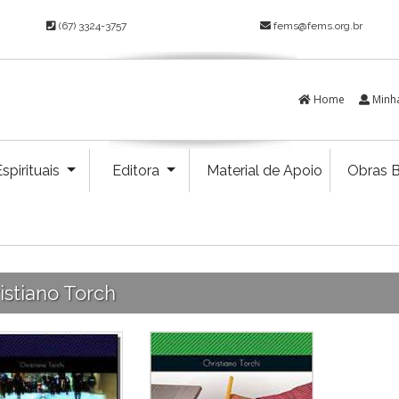
(67) 3324-3757
fems@fems.org.br
Home
Minh
spirituais
Editora
Material de Apoio
Obras B
istiano Torch