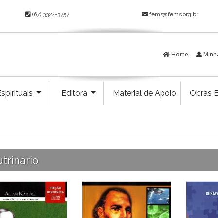
(67) 3324-3757
fems@fems.org.br
Home
Minh
spirituais
Editora
Material de Apoio
Obras B
trinário