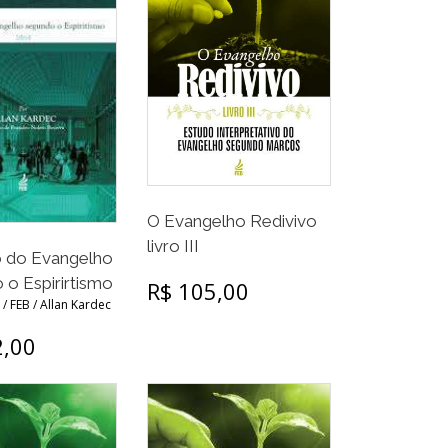
O Evangelho Redivivo
livro III
o do Evangelho
o Espirirtismo
R$ 105,00
/ FEB / Allan Kardec
2,00