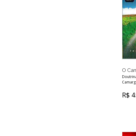
O Cam
Doutriná
Camarg
R$ 4