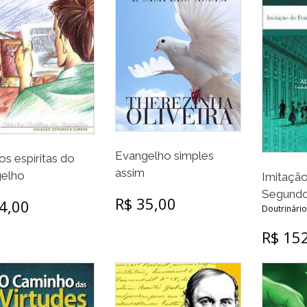
Evangelho simples
os espíritas do
assim
elho
Imitaçã
Segundo 
R$ 35,00
4,00
Doutrinário 
R$ 15