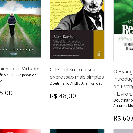
inho das Virtudes
O Espiritismo na sua
O Evange
rio / FERGS / Jason de
expressão mais simples
Introdu
o
Doutrinário / FEB / Allan Kardec
do Evan
5,00
- Livro 1
R$ 48,00
Doutrinário
Antunes Mo
R$ 60