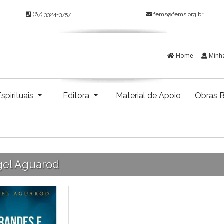
(67) 3324-3757
fems@fems.org.br
Home
Minh
spirituais
Editora
Material de Apoio
Obras B
el Aguarod