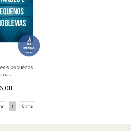
es e pequenos
lemas
6,00
ra
1
Última