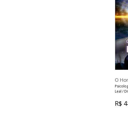
O Hom
Psicolog
Leal / D
R$ 4