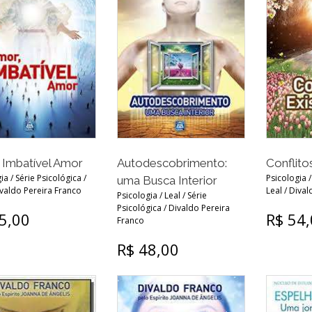
 Imbatível Amor
Autodescobrimento:
Conflitos
ia / Série Psicológica /
Psicologia /
uma Busca Interior
ivaldo Pereira Franco
Leal / Diva
Psicologia / Leal / Série
Psicológica / Divaldo Pereira
5,00
R$ 54
Franco
R$ 48,00