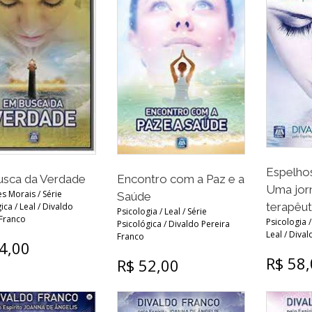
Espelhos
sca da Verdade
Encontro com a Paz e a
Uma jor
s Morais / Série
Saúde
terapêut
ica / Leal / Divaldo
Psicologia / Leal / Série
 Franco
Psicologia /
Psicológica / Divaldo Pereira
Leal / Diva
Franco
4,00
R$ 58
R$ 52,00