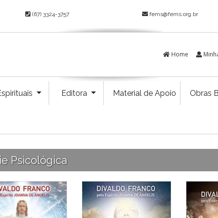
(67) 3324-3757
fems@fems.org.br
Home
Minh
spirituais
Editora
Material de Apoio
Obras B
ie Psicológica