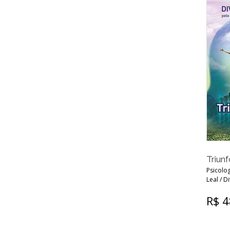
Triun
Psicolog
Leal / D
R$ 4